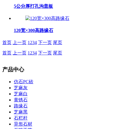
5公分厚打孔沟盖板
120宽×300高路缘石
首页
上一页
1
2
3
4
下一页
尾页
首页
上一页
1
2
3
4
下一页
尾页
产品中心
仿石PC砖
芝麻灰
芝麻白
黄锈石
路缘石
芝麻黑
石栏杆
异形石材