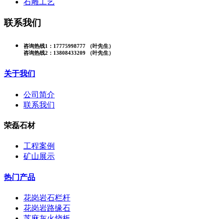
石雕工艺
联系我们
咨询热线1：17775998777 （叶先生）
咨询热线2：13808433209 （叶先生）
关于我们
公司简介
联系我们
荣磊石材
工程案例
矿山展示
热门产品
花岗岩石栏杆
花岗岩路缘石
芝麻灰火烧板