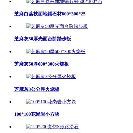
芝麻白荔枝面地铺石材600*300*25
芝麻灰50厚光面台阶踏步板
芝麻灰50厚600*300火烧板
芝麻灰3公分厚火烧板
100*100花岗岩小方块