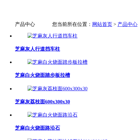
产品中心
您当前所在位置：
网站首页
>
产品中心
芝麻灰人行道挡车柱
芝麻白火烧面踏步板拉槽
芝麻灰荔枝面600x300x30
芝麻白火烧面路沿石