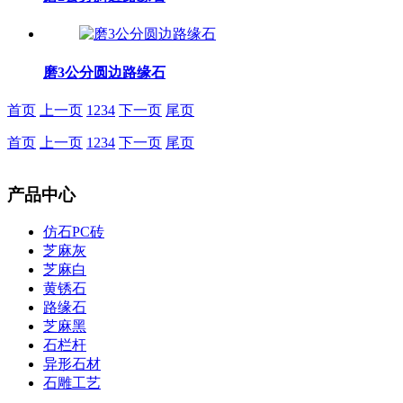
磨3公分圆边路缘石
首页
上一页
1
2
3
4
下一页
尾页
首页
上一页
1
2
3
4
下一页
尾页
产品中心
仿石PC砖
芝麻灰
芝麻白
黄锈石
路缘石
芝麻黑
石栏杆
异形石材
石雕工艺