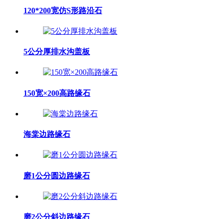
120*200宽仿S形路沿石
5公分厚排水沟盖板
150宽×200高路缘石
海棠边路缘石
磨1公分圆边路缘石
磨2公分斜边路缘石