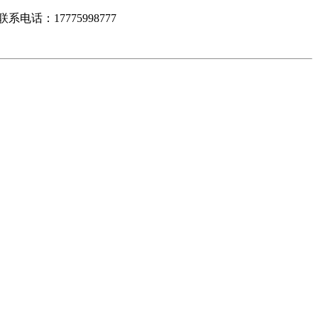
：17775998777