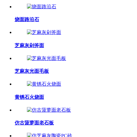
烧面路沿石
芝麻灰剁斧面
芝麻灰光面毛板
黄锈石火烧面
仿古菠萝面老石板