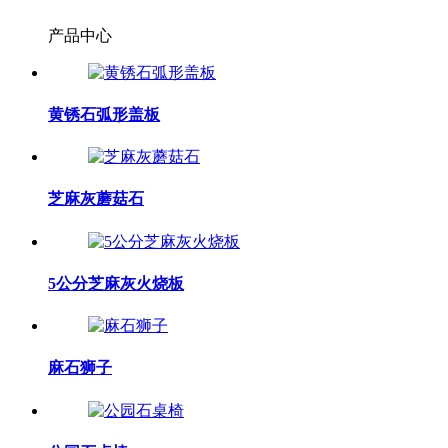
产品中心
黄锈石弧形盖板
芝麻灰蘑菇石
5公分芝麻灰火烧板
麻石狮子